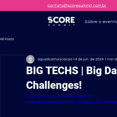
contato@scoresummit.com.br
Sobre o event
All Posts
squadcomunicacao
14 de jun. de 2024
1 min d
BIG TECHS | Big Dat
Challenges!
https://www.youtube.com/watch?
v=l9xmKVNIxVw&list=PLLV1x7bgohq7IonJfh5lB