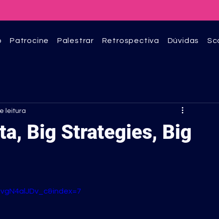
o
Patrocine
Palestrar
Retrospectiva
Dúvidas
Sc
e leitura
a, Big Strategies, Big
RvgN4alJDv_c&index=7