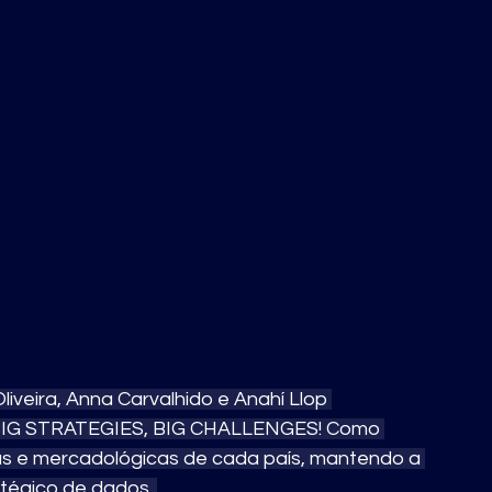
iveira, Anna Carvalhido e Anahí Llop 
 BIG STRATEGIES, BIG CHALLENGES! Como 
ias e mercadológicas de cada país, mantendo a 
tégico de dados. 